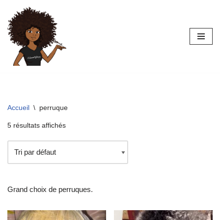
Aller
au
contenu
Accueil
\
perruque
5 résultats affichés
Grand choix de perruques.